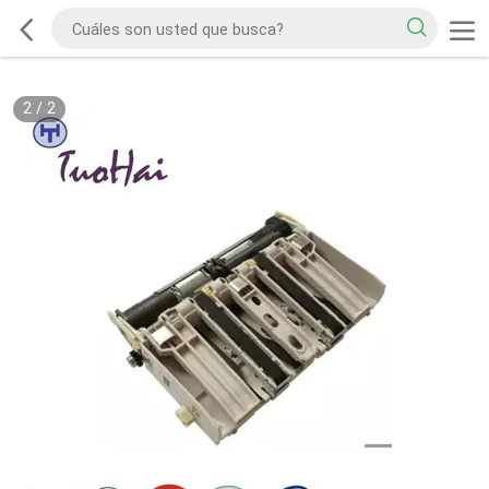
2
/
2