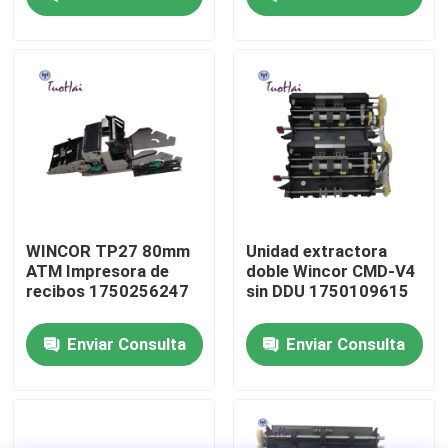
Viaje de la fábrica
Control de calidad
Éntrenos en contacto con
Pida una cita
WINCOR TP27 80mm
Unidad extractora
ATM Impresora de
doble Wincor CMD-V4
recibos 1750256247
sin DDU 1750109615
piezas de la máquina de la atmósfera
Enviar Consulta
Enviar Consulta
Piezas del cajero automático de NCR
piezas de la atmósfera del wincor