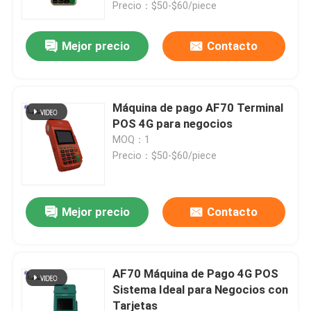
de pago inteligente todo en uno
Precio：$50-$60/piece
Mejor precio
Contacto
Máquina de pago AF70 Terminal
POS 4G para negocios
MOQ：1
Precio：$50-$60/piece
Mejor precio
Contacto
Hogar
Productos
AF70 Máquina de Pago 4G POS
Sistema Ideal para Negocios con
Tarjetas
Sobre nosotros