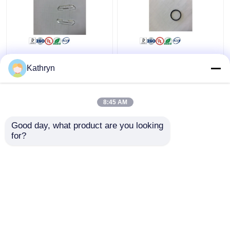
NF200 piezas de rey
Correa del motor de la
Teller ATM de la prisma
selección de la correa
Kathryn
de la prisma A001568
80m m A002675 NMD
NMD A001568 N-F
NQ del motor NF200
8:45 AM
Mejor precio
Mejor precio
Good day, what product are you looking 
for?
Contacto
Contacto
Vea más
Inicio
Mapa del Sitio
Contactar Ahora
Desktop Site
Mapa del Sitio
política de privacidad