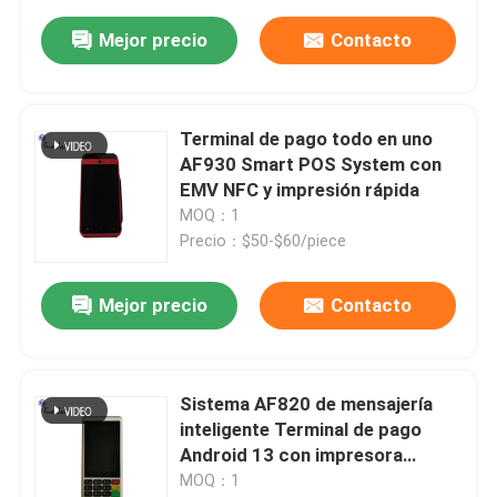
Mejor precio
Contacto
Terminal de pago todo en uno
AF930 Smart POS System con
EMV NFC y impresión rápida
MOQ：1
Precio：$50-$60/piece
Mejor precio
Contacto
Sistema AF820 de mensajería
inteligente Terminal de pago
Android 13 con impresora
incorporada 4G / Wi-Fi Terminal
MOQ：1