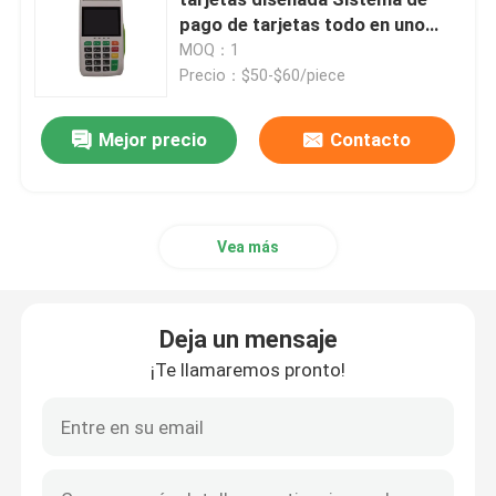
pago de tarjetas todo en uno
con impresora
MOQ：1
Piezas del cajero automático de Diebold
Precio：$50-$60/piece
Piezas de rey Teller ATM
Mejor precio
Contacto
Piezas del cajero automático de Hyosung
Vea más
lector de la tarjeta de cajero automático
Deja un mensaje
Cabeza del cajero automático
¡Te llamaremos pronto!
Piezas del casete del cajero automático
Teclado de la máquina del cajero automático