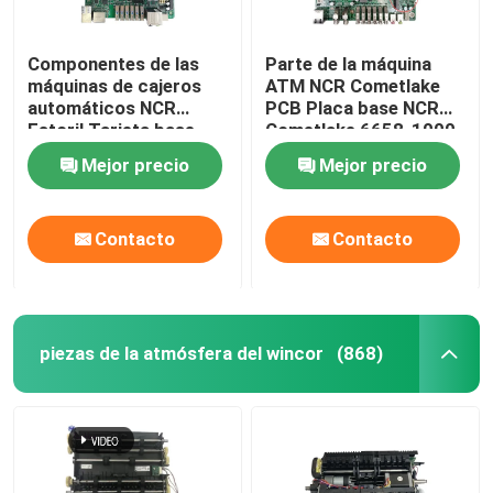
Componentes de las
Parte de la máquina
máquinas de cajeros
ATM NCR Cometlake
automáticos NCR
PCB Placa base NCR
Estoril Tarjeta base
Cometlake 6658-1000-
Intel Haswell 445-
8600
Mejor precio
Mejor precio
0764456 4450764456
Contacto
Contacto
piezas de la atmósfera del wincor
(868)