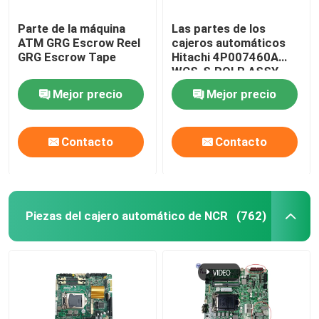
Parte de la máquina
Las partes de los
Aceptador de billetes MEI Cashflow
ATM GRG Escrow Reel
cajeros automáticos
GRG Escrow Tape
Hitachi 4P007460A
WCS-S.ROLR ASSY
2845V
Mejor precio
Mejor precio
Contacto
Contacto
Piezas del cajero automático de NCR
(762)