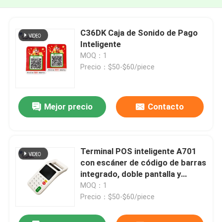
C36DK Caja de Sonido de Pago
Inteligente
MOQ：1
Precio：$50-$60/piece
Mejor precio
Contacto
Terminal POS inteligente A701
con escáner de código de barras
integrado, doble pantalla y
pagos 4G seguros
MOQ：1
Precio：$50-$60/piece