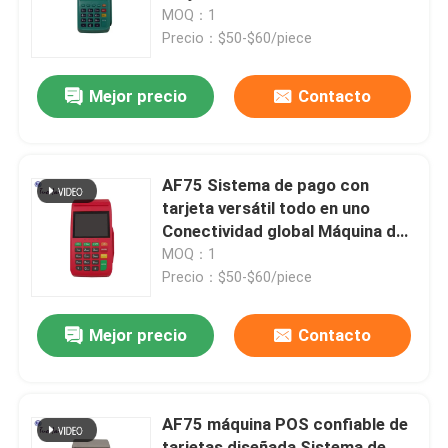
MOQ：1
Precio：$50-$60/piece
Viaje de la fábrica
Mejor precio
Contacto
Control de calidad
Éntrenos en contacto con
AF75 Sistema de pago con
tarjeta versátil todo en uno
Conectividad global Máquina de
Pida una cita
pago con tarjeta
MOQ：1
Precio：$50-$60/piece
piezas de la máquina de la atmósfera
Mejor precio
Contacto
Piezas del cajero automático de NCR
AF75 máquina POS confiable de
piezas de la atmósfera del wincor
tarjetas diseñada Sistema de