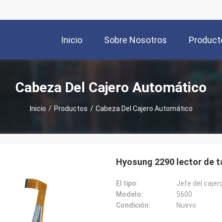
Inicio
Sobre Nosotros
Product
Cabeza Del Cajero Automático
Inicio
/
Productos
/
Cabeza Del Cajero Automático
Hyosung 2290 lector de t
El tipo:
Jefe del caje
Modelo:
5600
Condición:
Nuevo