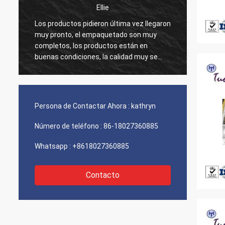
Ellie
Los productos pidieron última vez llegaron
Su ser
muy pronto, el empaquetado son muy
de pro
r
completos, los productos están en
nuestr
buenas condiciones, la calidad muy se
la res
garantizan, el precio del producto y la
calida
carga es razonable, espera continuar
buena,
cooperando la vez próxima.
adelan
Persona de Contactar Ahora :
kathryn
Número de teléfono :
86-18027360885
Whatsapp :
+8618027360885
Contacto