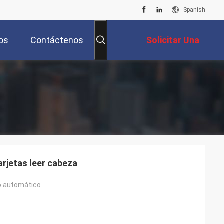
Spanish
os
Contáctenos
Solicitar Una
Cotización
arjetas leer cabeza
ro automático