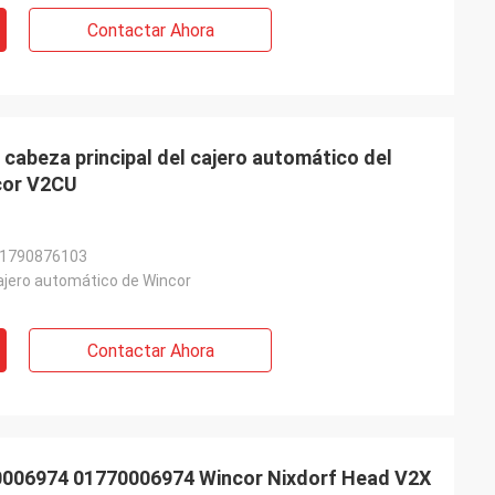
Contactar Ahora
abeza principal del cajero automático del
ncor V2CU
01790876103
ajero automático de Wincor
Contactar Ahora
70006974 01770006974 Wincor Nixdorf Head V2X