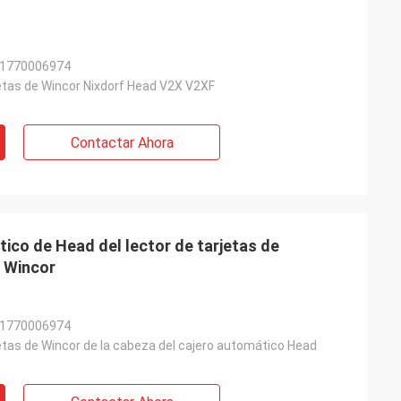
01770006974
jetas de Wincor Nixdorf Head V2X V2XF
Contactar Ahora
ico de Head del lector de tarjetas de
 Wincor
01770006974
etas de Wincor de la cabeza del cajero automático Head