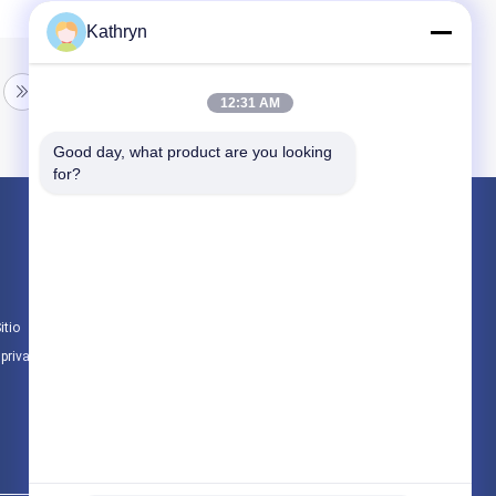
Kathryn
12:31 AM
Good day, what product are you looking 
for?
Productos
piezas de la máquina de la atmósfera
Piezas del cajero automático de NCR
itio
piezas de la atmósfera del wincor
 privacidad
Todas las categorías