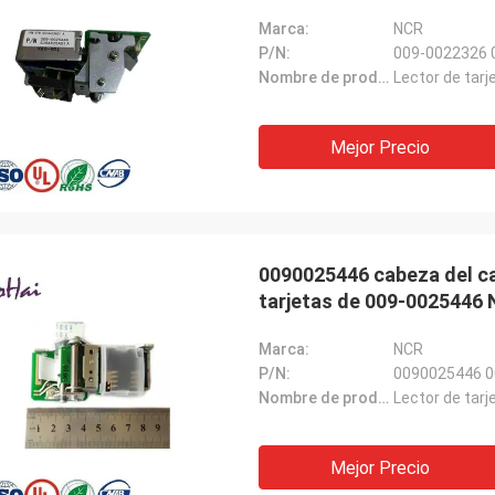
Marca:
NCR
P/N:
009-0022326 
Nombre de producto:
Lector de tar
Mejor Precio
0090025446 cabeza del ca
tarjetas de 009-0025446
Marca:
NCR
P/N:
0090025446 0
Nombre de producto:
Lector de tar
Mejor Precio