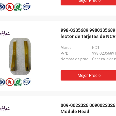
Mejor Precio
998-0235689 9980235689 
lector de tarjetas de NCR
Marca:
NCR
P/N:
998-0235689 
Nombre de producto:
Cabeza leída 
Mejor Precio
009-0022326 0090022326 
Module Head