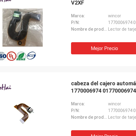
V2XF
Marca:
wincor
P/N:
1770006974 
Nombre de producto:
Lector de tar
Mejor Precio
cabeza del cajero automát
1770006974 01770006974
Marca:
wincor
P/N:
1770006974 
Nombre de producto:
Lector de tarj