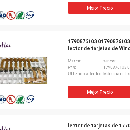
Puerto deportivo
Mejor Precio
vicio es muy bueno, la introducción
ductos es muy detallado, a
as preguntas puede también estar
puesta oportuna y paciente. La
d del producto es también muy
1790876103 01790876103 c
 el precio es muy razonable, mira
lector de tarjetas de Wi
te a la cooperación continua.
Marca:
wincor
P/N:
1790876103 
Utilizado adentro:
Máquina del c
Mejor Precio
lector de tarjetas de 17