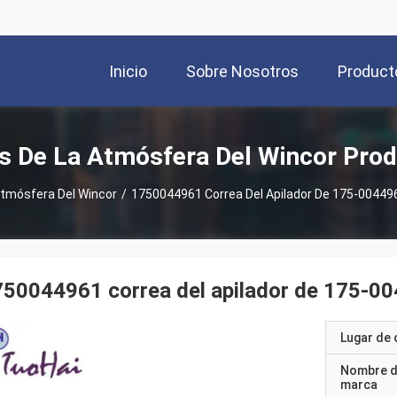
Inicio
Sobre Nosotros
Product
s De La Atmósfera Del Wincor Pro
Atmósfera Del Wincor
/
1750044961 Correa Del Apilador De 175-00449
50044961 correa del apilador de 175-0
Lugar de 
Nombre d
marca