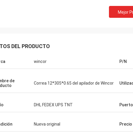
Mejor P
TOS DEL PRODUCTO
rca
wincor
P/N
mbre de
Correa 12*305*0.65 del apilador de Wincor
Utiliz
ducto
ío
DHL FEDEX UPS TNT
Puerto
dición
Nueva original
Precio