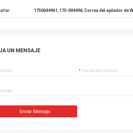
deportivo
altar
1750044961
,
175-004496
,
Correa del apilador de 
ueno, la introducción
 detallado, a
 puede también estar
a y paciente. La
o es también muy
muy razonable, mira
JA UN MENSAJE
ación continua.
Enviar Mensaje