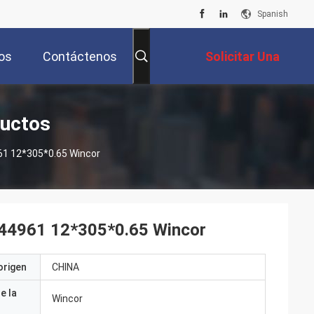
Spanish
os
Contáctenos
Solicitar Una
Cotización
ductos
61 12*305*0.65 Wincor
044961 12*305*0.65 Wincor
origen
CHINA
e la
Wincor