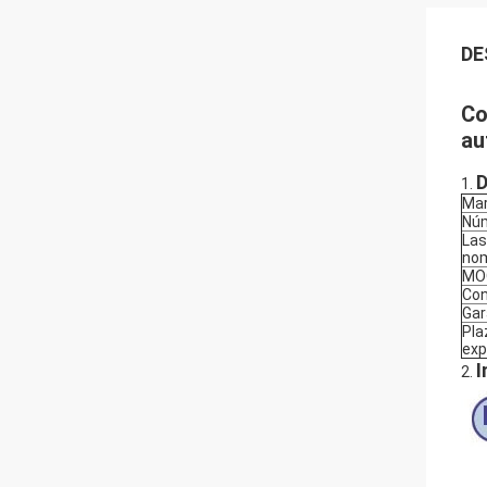
DE
Co
au
D
1.
Ma
Núm
Las
no
MO
Con
Gar
Pla
exp
I
2.