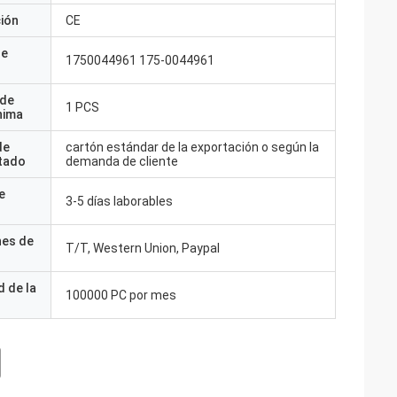
ción
CE
de
1750044961 175-0044961
 de
1 PCS
nima
de
cartón estándar de la exportación o según la
tado
demanda de cliente
e
3-5 días laborables
nes de
T/T, Western Union, Paypal
 de la
100000 PC por mes