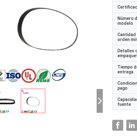
Certifica
Número 
modelo
Cantidad
orden mí
Detalles 
empaque
Tiempo d
entrega
Condicio
pago
Capacidad
fuente