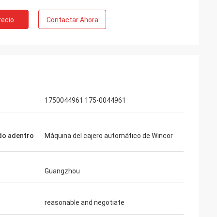
recio
Contactar Ahora
1750044961 175-0044961
ado adentro
Máquina del cajero automático de Wincor
Guangzhou
reasonable and negotiate