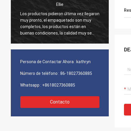
Ellie
Puerto 
Res
s productos pidieron última vez llegaron
Su servicio es muy b
y pronto, el empaquetado son muy
de productos es muy
mpletos, los productos están en
nuestras preguntas
enas condiciones, la calidad muy se
la respuesta oportun
rantizan, el precio del producto y la
calidad del product
rga es razonable, espera continuar
buena, el precio es 
DE
operando la vez próxima.
adelante a la cooper
Persona de Contactar Ahora :
kathryn
Número de teléfono :
86-18027360885
Whatsapp :
+8618027360885
Contacto