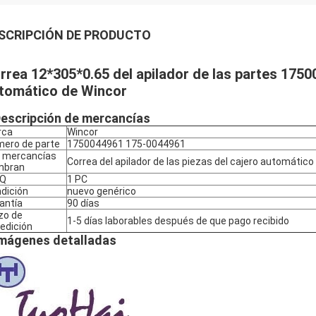
SCRIPCIÓN DE PRODUCTO
rrea 12*305*0.65 del apilador de las partes 175
tomático de Wincor
escripción de mercancías
rca
Wincor
ero de parte
1750044961 175-0044961
 mercancías
Correa del apilador de las piezas del cajero automático
mbran
Q
1 PC
dición
nuevo genérico
antía
90 días
zo de
1-5 días laborables después de que pago recibido
edición
mágenes detalladas