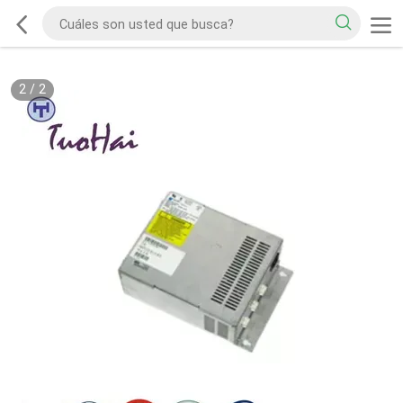
2
/
2