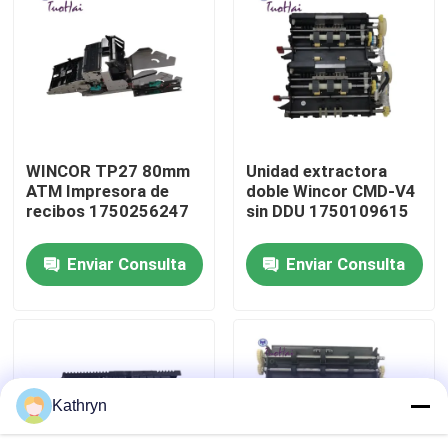
Viaje de la fábrica
Control de calidad
WINCOR TP27 80mm
Unidad extractora
Éntrenos en contacto con
ATM Impresora de
doble Wincor CMD-V4
recibos 1750256247
sin DDU 1750109615
Pida una cita
Enviar Consulta
Enviar Consulta
piezas de la máquina de la atmósfera
Piezas del cajero automático de NCR
Kathryn
piezas de la atmósfera del wincor