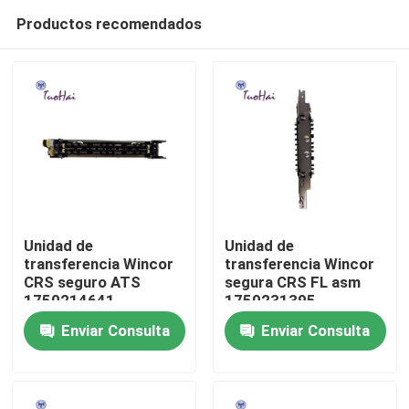
Productos recomendados
Unidad de
Unidad de
transferencia Wincor
transferencia Wincor
CRS seguro ATS
segura CRS FL asm
Hogar
1750214641
1750231395
Enviar Consulta
Enviar Consulta
Productos
Sobre nosotros