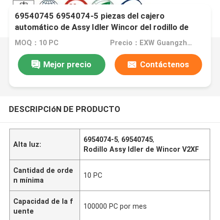
69540745 6954074-5 piezas del cajero
automático de Assy Idler Wincor del rodillo de
Wincor V2XF
MOQ：10 PC
Precio：EXW Guangzhou
Mejor precio
Contáctenos
DESCRIPCIóN DE PRODUCTO
6954074-5
,
69540745
,
Alta luz:
Rodillo Assy Idler de Wincor V2XF
Cantidad de orde
10 PC
n mínima
Capacidad de la f
100000 PC por mes
uente