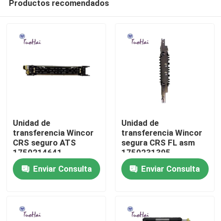
Productos recomendados
Unidad de
Unidad de
transferencia Wincor
transferencia Wincor
CRS seguro ATS
segura CRS FL asm
1750214641
1750231395
Hogar
Enviar Consulta
Enviar Consulta
Productos
Sobre nosotros