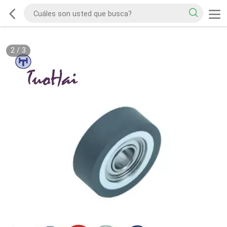
2
/
3