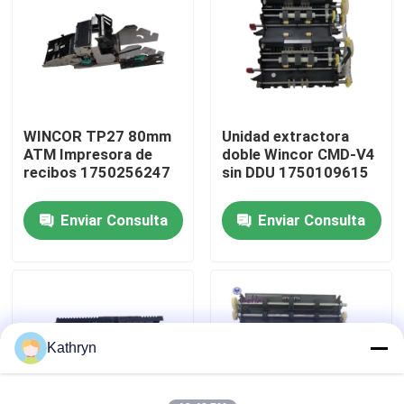
Viaje de la fábrica
Control de calidad
WINCOR TP27 80mm
Unidad extractora
ATM Impresora de
doble Wincor CMD-V4
Éntrenos en contacto con
recibos 1750256247
sin DDU 1750109615
Enviar Consulta
Enviar Consulta
Pida una cita
piezas de la máquina de la atmósfera
Piezas del cajero automático de NCR
Kathryn
piezas de la atmósfera del wincor