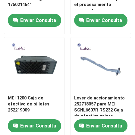
1750214641
el procesamiento
seguro de
transacciones en
Enviar Consulta
Enviar Consulta
máquinas expendedoras
y quioscos 使用用户标题
MEI 1200 Caja de
Lever de accionamiento
efectivo de billetes
252718057 para MEI
252219009
SCNL6607R RS232 Caja
de efectivo cajero
automático de billetes
Enviar Consulta
Enviar Consulta
de caja